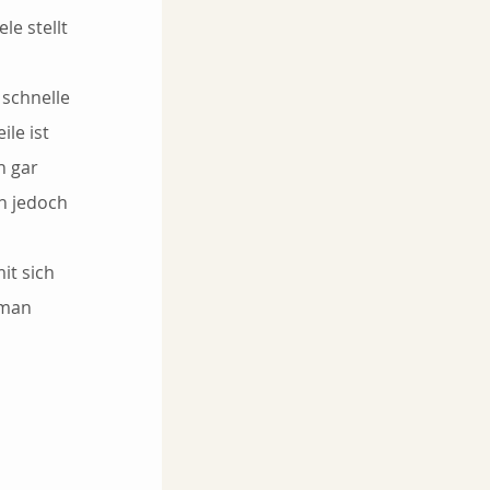
e stellt 
schnelle 
le ist 
n gar 
n jedoch 
t sich 
 man 