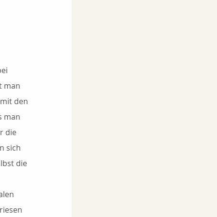
 
ei 
et man 
 mit den 
s man 
 die 
n sich 
bst die 
alen 
riesen 