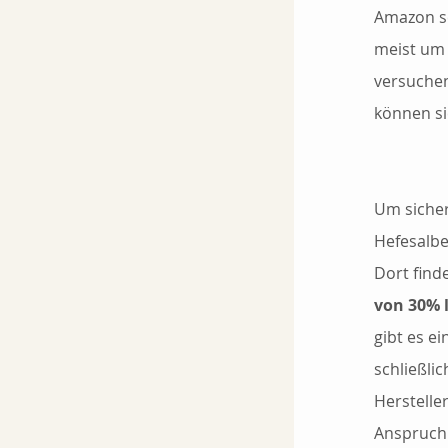
Amazon se
meist um
versuchen
können si
Um sicher
Hefesalbe
Dort find
von 30% l
gibt es ei
schließli
Hersteller
Anspruch 