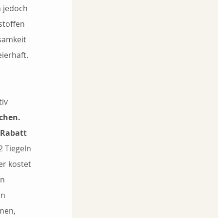
 jedoch 
stoffen 
samkeit 
ierhaft.
iv 
uchen.
 Rabatt 
 Tiegeln 
er kostet 
n 
n 
men, 