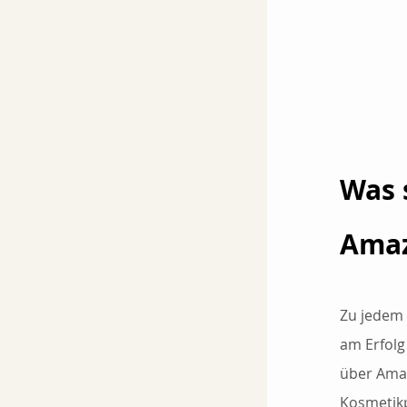
Was 
Amaz
Zu jedem 
am Erfolg
über Amaz
Kosmetikp