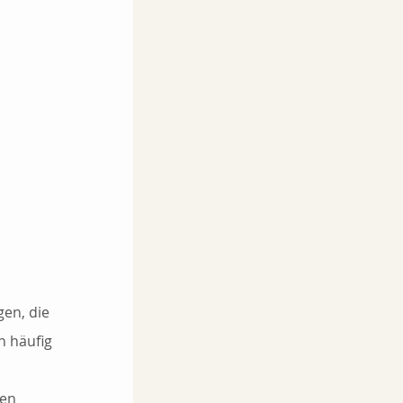
en, die 
 häufig 
en 