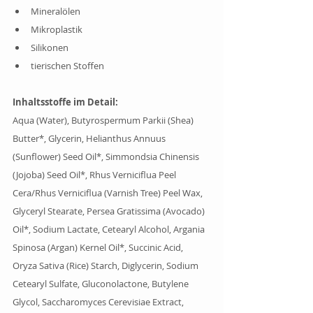
Mineralölen
Mikroplastik
Silikonen
tierischen Stoffen
Inhaltsstoffe im Detail:
Aqua (Water), Butyrospermum Parkii (Shea) 
Butter*, Glycerin, Helianthus Annuus 
(Sunflower) Seed Oil*, Simmondsia Chinensis 
(Jojoba) Seed Oil*, Rhus Verniciflua Peel 
Cera/Rhus Verniciflua (Varnish Tree) Peel Wax, 
Glyceryl Stearate, Persea Gratissima (Avocado) 
Oil*, Sodium Lactate, Cetearyl Alcohol, Argania 
Spinosa (Argan) Kernel Oil*, Succinic Acid, 
Oryza Sativa (Rice) Starch, Diglycerin, Sodium 
Cetearyl Sulfate, Gluconolactone, Butylene 
Glycol, Saccharomyces Cerevisiae Extract, 