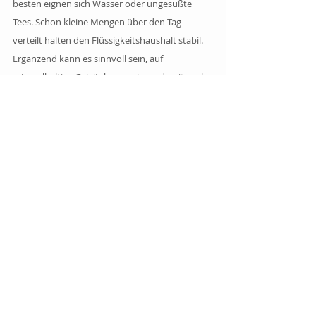
besten eignen sich Wasser oder ungesüßte 
Tees. Schon kleine Mengen über den Tag 
verteilt halten den Flüssigkeitshaushalt stabil. 
Ergänzend kann es sinnvoll sein, auf 
mineralhaltige Getränke zu setzen, damit auch 
Elektrolyte wie Natrium oder Magnesium im 
Gleichgewicht bleiben.
Kleidung:
Auch die richtige Kleidung spielt eine Rolle. 
Lockere, helle Stoffe aus Baumwolle oder 
Leinen verhindern einen Hitzestau und lassen 
die Haut besser atmen. Kopfbedeckungen wie 
Hüte oder Caps schützen zusätzlich vor 
direkter Sonneneinstrahlung.
Alltag:
Der Tagesablauf lässt sich ebenfalls anpassen. 