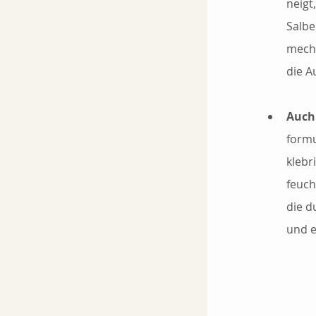
neigt
Salbe
mecha
die A
Auch 
formu
klebr
feuch
die d
und e