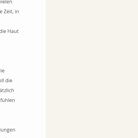
ielen 
Zeit, in 
die Haut 
ie 
l die 
tzlich 
nfühlen 
lungen 