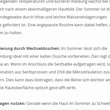
teigenden Temperaturen und kürzerer Kleidung wächst bei v
h nach einem ebenmäßigeren Hautbild. Der Sommer ist die 
indegewebe durch Hitze und leichte Wassereinlagerungen 
 gefordert ist. Eine angepasste Routine kann dabei helfen, 
rm zu halten.
vierung durch Wechselduschen:
 Im Sommer lässt sich die 
dung ideal mit einer kalten Dusche vorbereiten. Das regt d
e an. Wenn im Anschluss die Senfsalbe aufgetragen wird, sol
nation aus Senfsprossen und Chili die Mikrozirkulation zusä
rn. Dies kann dazu beitragen, dass die Beine sich leichter a
ie Hautoberfläche optisch gestrafft wirkt.
agen nutzen:
 Gerade wenn die Haut im Sommer zu Schwel