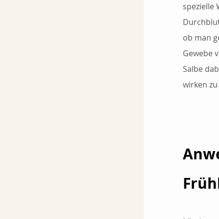
spezielle
Durchblut
ob man ge
Gewebe vo
Salbe dab
wirken zu
Anwe
Früh