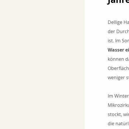
Dellige H
der Durch
ist. Im S
Wasser e
können d
Oberfläch
weniger st
Im Winter
Mikrozirk
stockt, w
die natür