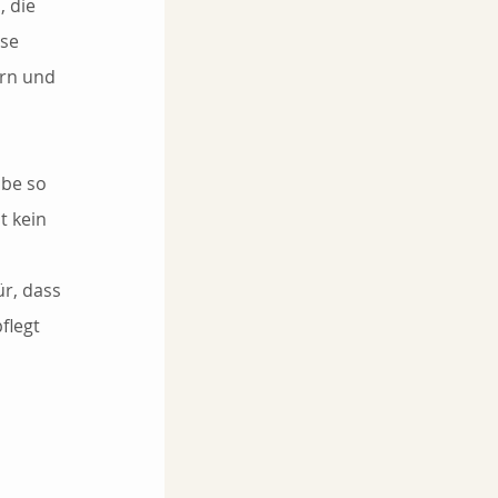
 die 
se 
rn und 
lbe so 
t kein 
r, dass 
flegt 