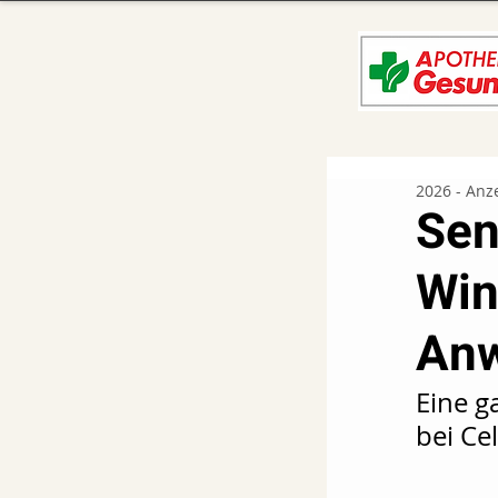
2026 - Anz
Sen
Win
An
Eine ga
bei Cel