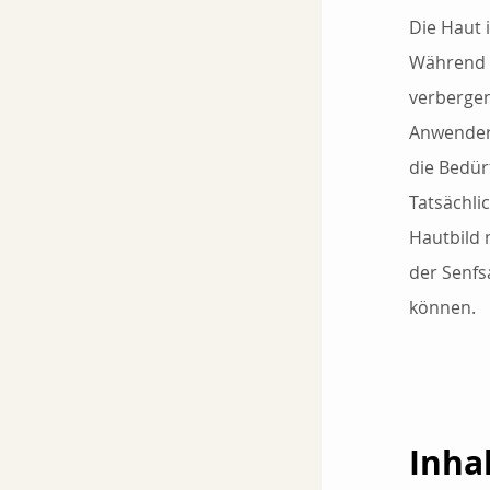
Die Haut 
Während w
verbergen
Anwender 
die Bedür
Tatsächli
Hautbild n
der Senfs
können.
Inha