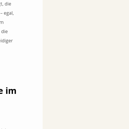
t, die 
 egal, 
im 
die 
idiger 
e im 