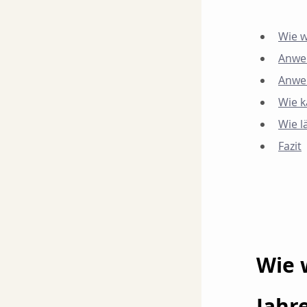
Wie w
Anwen
Anwen
Wie k
Wie l
Fazit
Wie 
Jahr