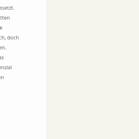
setzt. 
tten 
e 
ch, doch 
n. 
as 
nzial 
en 