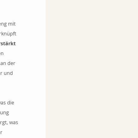
eng mit 
knüpft 
rstärkt 
en 
an der 
r und 
was die 
tung 
rgt, was 
r 