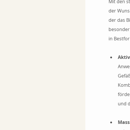
Mit den s
der Wunsc
der das B
besonders
in Bestfo
Akti
Anwen
Gefäß
Kombi
förde
und d
Mass