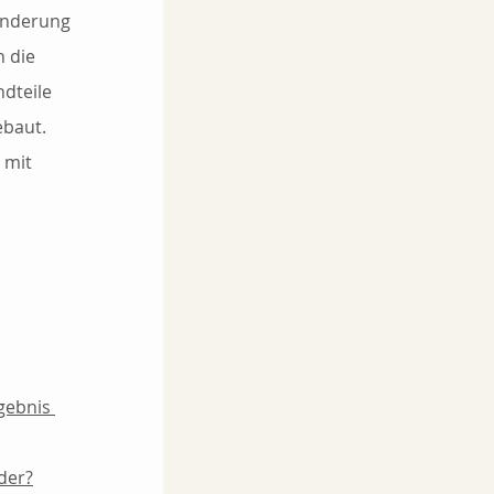
änderung 
 die 
dteile 
ebaut. 
 mit 
gebnis 
der?