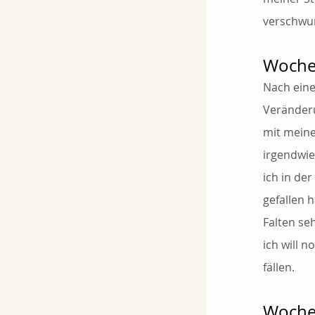
verschwun
Woche
Nach ein
Veränderu
mit meine
irgendwie
ich in de
gefallen 
Falten se
ich will 
fällen.
Woche