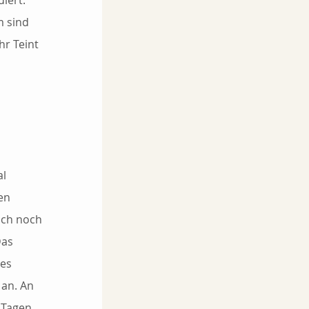
iert. 
 sind 
hr Teint 
l 
en 
ich noch 
Das 
es 
 an. An 
 Tagen 