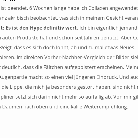
 ist beendet. 6 Wochen lange habe ich Collaxen angewendet
ganz akribisch beobachtet, was sich in meinem Gesicht verän
t: Es ist den Hype definitiv wert.
 Ich bin eigentlich jemand
trauten Produkte hat und schon seit Jahren benutzt. Aber Co
ezeigt, dass es sich doch lohnt, ab und zu mal etwas Neues 
ieren. Im direkten Vorher-Nachher-Vergleich der Bilder si
 deutlich, dass die Fältchen aufgepolstert erscheinen. Mein
ugenpartie macht so einen viel jüngeren Eindruck. Und auc
 die Lippe, die mich ja besonders gestört haben, sind nicht
Lipliner setzt sich darin nicht mehr so auffällig ab. Von mir gi
n Daumen nach oben und eine kalre Weiterempfehlung. 