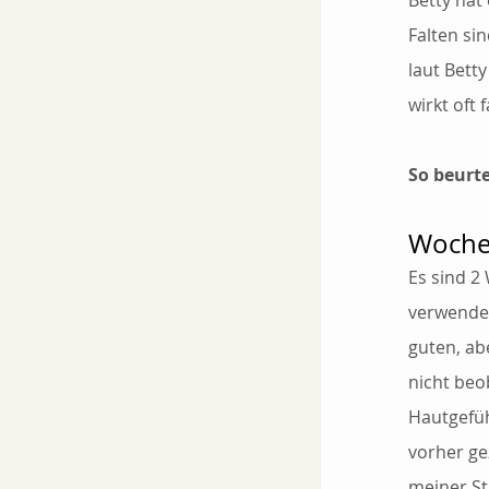
Betty hat
Falten si
laut Bett
wirkt oft f
So beurte
Woche
Es sind 2
verwendet
guten, ab
nicht beob
Hautgefüh
vorher ge
meiner St