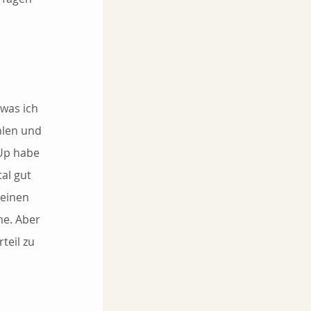
was ich 
hlen und 
Up habe 
al gut 
meinen 
me. Aber 
teil zu 