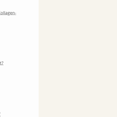
ollagen-
t?
 