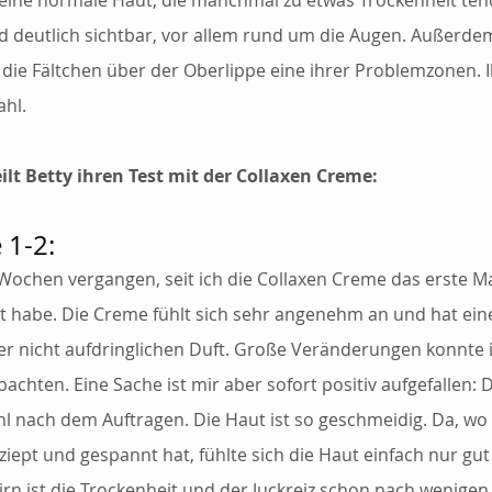
 eine normale Haut, die manchmal zu etwas Trockenheit tend
nd deutlich sichtbar, vor allem rund um die Augen. Außerdem
y die Fältchen über der Oberlippe eine ihrer Problemzonen. I
ahl. 
ilt Betty ihren Test mit der Collaxen Creme:
 1-2:
 Wochen vergangen, seit ich die Collaxen Creme das erste Ma
 habe. Die Creme fühlt sich sehr angenehm an und hat ein
er nicht aufdringlichen Duft. Große Veränderungen konnte 
achten. Eine Sache ist mir aber sofort positiv aufgefallen: 
l nach dem Auftragen. Die Haut ist so geschmeidig. Da, wo 
ziept und gespannt hat, fühlte sich die Haut einfach nur gut
irn ist die Trockenheit und der Juckreiz schon nach wenigen