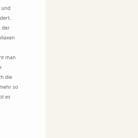
 und 
dert. 
, der 
llaxen 
eht man 
e 
h die 
 mehr so 
bt es 