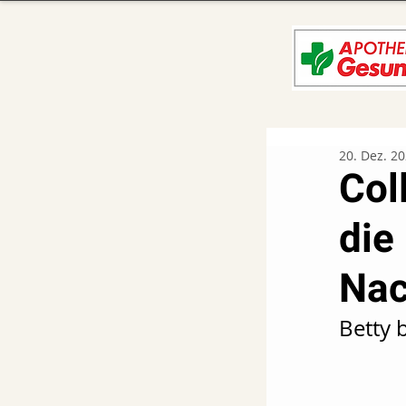
20. Dez. 2
Col
die
Nac
Betty 