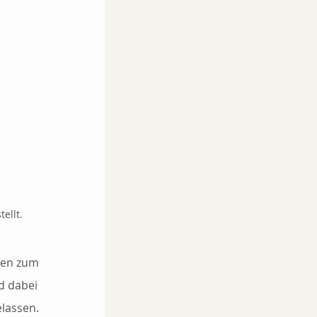
ellt.
hen zum 
d dabei 
lassen. 