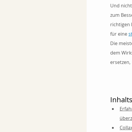
Und nicht
zum Besse
richtigen
für eine 
s
Die meist
dem Wirks
ersetzen,
Inhalt
Erfah
über
Colla