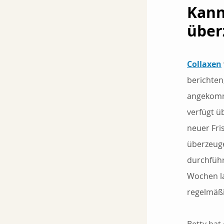
Kann
über
Collaxen
berichten
angekomme
verfügt ü
neuer Fri
überzeuge
durchführ
Wochen la
regelmäßi