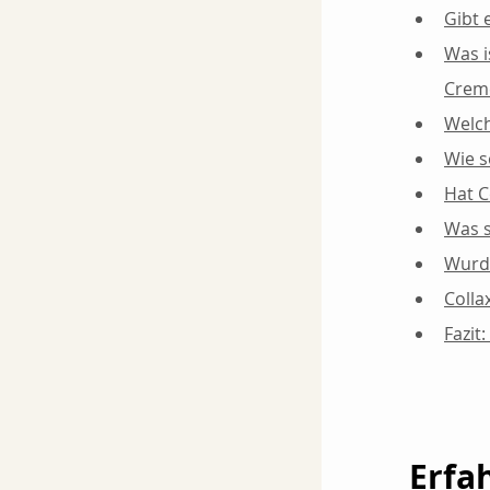
Gibt 
Was i
Crem
Welch
Wie s
Hat C
Was s
Wurde
Colla
Fazit
Erfa