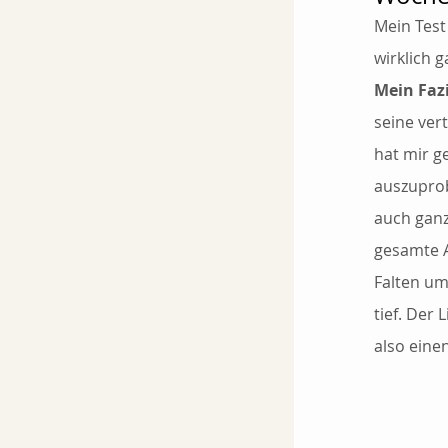
Mein Test
wirklich 
Mein Fazi
seine ver
hat mir g
auszuprob
auch ganz
gesamte A
Falten um
tief. Der 
also eine