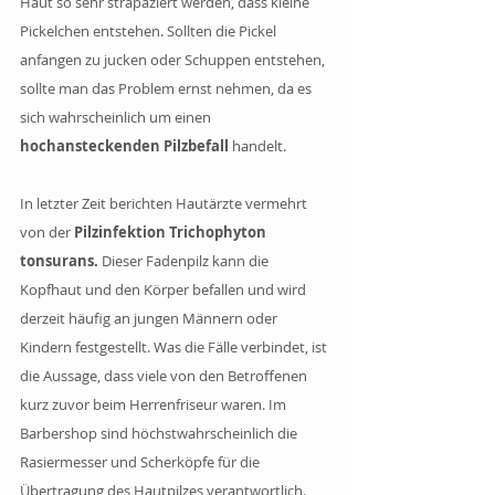
Haut so sehr strapaziert werden, dass kleine 
Pickelchen entstehen. Sollten die Pickel 
anfangen zu jucken oder Schuppen entstehen, 
sollte man das Problem ernst nehmen, da es 
sich wahrscheinlich um einen 
hochansteckenden Pilzbefall 
handelt.
In letzter Zeit berichten Hautärzte vermehrt 
von der 
Pilzinfektion Trichophyton 
tonsurans. 
Dieser Fadenpilz kann die 
Kopfhaut und den Körper befallen und wird 
derzeit häufig an jungen Männern oder 
Kindern festgestellt. Was die Fälle verbindet, ist 
die Aussage, dass viele von den Betroffenen 
kurz zuvor beim Herrenfriseur waren. Im 
Barbershop sind höchstwahrscheinlich die 
Rasiermesser und Scherköpfe für die 
Übertragung des Hautpilzes verantwortlich. 