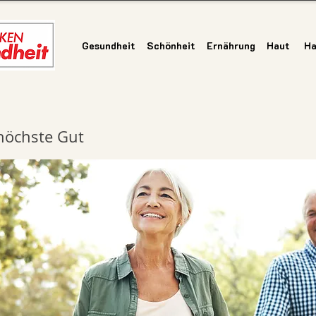
Gesundheit
Schönheit
Ernährung
Haut
Ha
 höchste Gut
Gesundheit
|
Schönheit
|
Ernährung
|
Haut
|
Haar