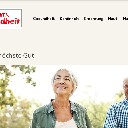
Gesundheit
Schönheit
Ernährung
Haut
Ha
 höchste Gut
Gesundheit
|
Schönheit
|
Ernährung
|
Haut
|
Haar