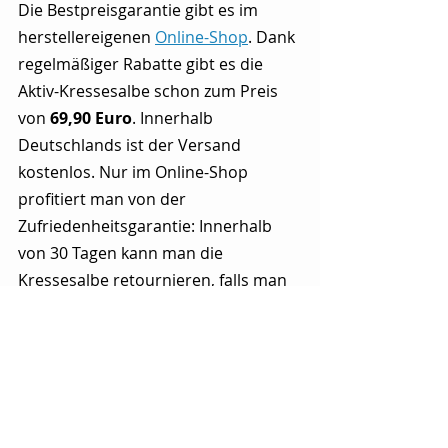
Die Bestpreisgarantie gibt es im 
herstellereigenen 
Online-Shop
. Dank 
regelmäßiger Rabatte gibt es die 
Aktiv-Kressesalbe schon zum Preis 
von 
69,90 Euro
. Innerhalb 
Deutschlands ist der Versand 
kostenlos. Nur im Online-Shop 
profitiert man von der 
Zufriedenheitsgarantie: Innerhalb 
von 30 Tagen kann man die 
Kressesalbe retournieren, falls man 
nicht zufrieden sein sollte. Zusätzlich 
erhält man weitere 20 Euro Rabatt, 
wenn man gleich zwei der 100 ml 
Tiegel bestellt.
In der örtlichen Apotheke wird die 