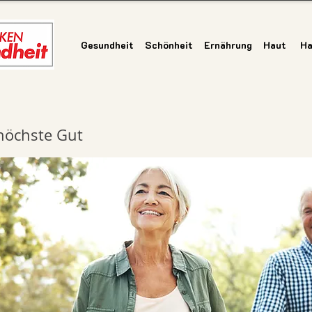
Gesundheit
Schönheit
Ernährung
Haut
Ha
 höchste Gut
Gesundheit
|
Schönheit
|
Ernährung
|
Haut
|
Haar